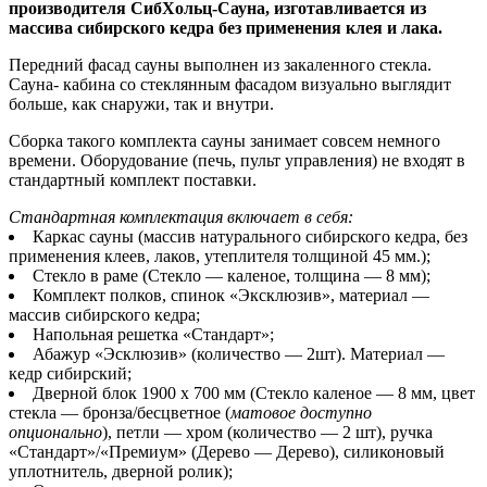
производителя CибХольц-Сауна, изготавливается из
массива сибирского кедра без применения клея и лака.
Передний фасад сауны выполнен из закаленного стекла.
Сауна- кабина со стеклянным фасадом визуально выглядит
больше, как снаружи, так и внутри.
Сборка такого комплекта сауны занимает совсем немного
времени. Оборудование (печь, пульт управления) не входят в
стандартный комплект поставки.
Стандартная комплектация включает в себя:
Каркас сауны (массив натурального сибирского кедра, без
применения клеев, лаков, утеплителя толщиной 45 мм.);
Стекло в раме (Стекло — каленое, толщина — 8 мм);
Комплект полков, спинок «Эксклюзив», материал —
массив сибирского кедра;
Напольная решетка «Стандарт»;
Абажур «Эсклюзив» (количество — 2шт). Материал —
кедр сибирский;
Дверной блок 1900 x 700 мм (Стекло каленое — 8 мм, цвет
стекла — бронза/бесцветное (
матовое доступно
опционально
), петли — хром (количество — 2 шт), ручка
«Стандарт»/«Премиум» (Дерево — Дерево), силиконовый
уплотнитель, дверной ролик);