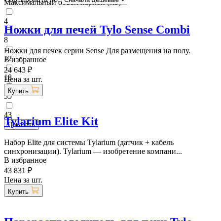
Максимальный объем парной (м3)
4
Ножки для печей Tylo Sense Combi
8
Ножки для печек серии Sense Для размещения на полу.
12
В избранное
24 643 ₽
18
Цена за шт.
Купить
35
43
Tylarium Elite Kit
Набор Elite для системы Tylarium (датчик + кабель
синхронизации). Tylarium — изобретение компани...
В избранное
43 831 ₽
Цена за шт.
Купить