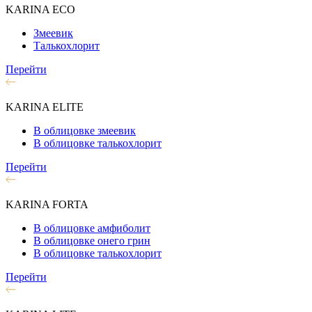
KARINA ECO
Змеевик
Талькохлорит
Перейти
KARINA ELITE
В облицовке змеевик
В облицовке талькохлорит
Перейти
KARINA FORTA
В облицовке амфиболит
В облицовке онего грин
В облицовке талькохлорит
Перейти