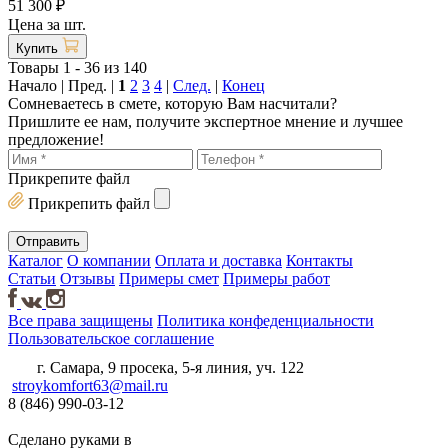
51 300 ₽
Цена за шт.
Купить
Товары 1 - 36 из 140
Начало | Пред. |
1
2
3
4
|
След.
|
Конец
Сомневаетесь в смете, которую Вам насчитали?
Пришлите ее нам, получите экспертное мнение и лучшее
предложение!
Прикрепите файл
Прикрепить файл
Каталог
О компании
Оплата и доставка
Контакты
Статьи
Отзывы
Примеры смет
Примеры работ
Все права защищены
Политика конфеденциальности
Пользовательское соглашение
г. Самара, 9 просека, 5-я линия, уч. 122
stroykomfort63@mail.ru
8 (846) 990-03-12
Сделано руками в