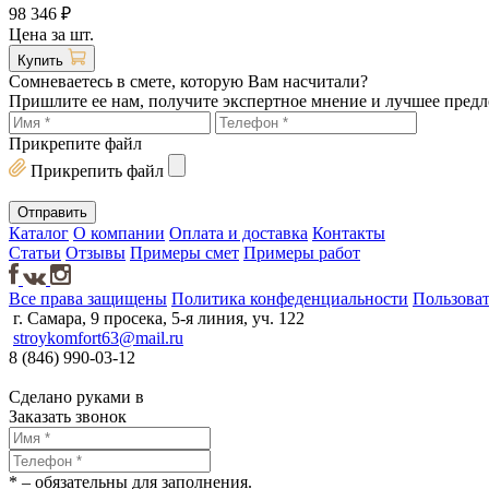
98 346 ₽
Цена за шт.
Купить
Сомневаетесь в смете, которую Вам насчитали?
Пришлите ее нам, получите экспертное мнение и лучшее пред
Прикрепите файл
Прикрепить файл
Каталог
О компании
Оплата и доставка
Контакты
Статьи
Отзывы
Примеры смет
Примеры работ
Все права защищены
Политика конфеденциальности
Пользоват
г. Самара, 9 просека, 5-я линия, уч. 122
stroykomfort63@mail.ru
8 (846) 990-03-12
Сделано руками в
Заказать звонок
*
– обязательны для заполнения.