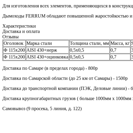
Для изготовления всех элементов, применяющихся в конструк
Дымоходы FERRUM обладают повышенной жаростойкостью и иде
Характеристики
Доставка и оплата
Отзывы
Оголовок
Марка стали
Толщина стали, мм
Масса, кг
Ф 115х200
AISI 430+нерж
0,5х0,5
0,7
Ф 115х200
AISI 430+оцинковка
0,5х0,5
0,7
Доставка по Cамаре (в пределах города) - 800р
Доставка по Cамарской области (до 25 км от Самары) - 1500р
Доставка до транспортной компании (ПЭК, Деловые линии) - 
Доставка крупногабаритных грузов ( больше 1000мм х 1000мм 
Самовывоз (9 просека, 5 линия, д. 122)