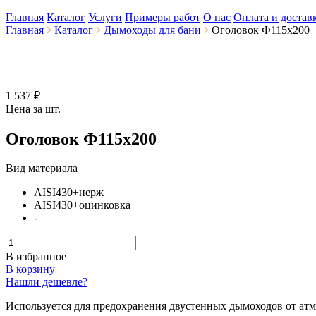
Главная
Каталог
Услуги
Примеры работ
О нас
Оплата и достав
Главная
Каталог
Дымоходы для бани
Оголовок Ф115х200
1 537 ₽
Цена за шт.
Оголовок Ф115х200
Вид материала
AISI430+нерж
AISI430+оцинковка
-
В избранное
В корзину
Нашли дешевле?
Используется для предохранения двустенных дымоходов от ат