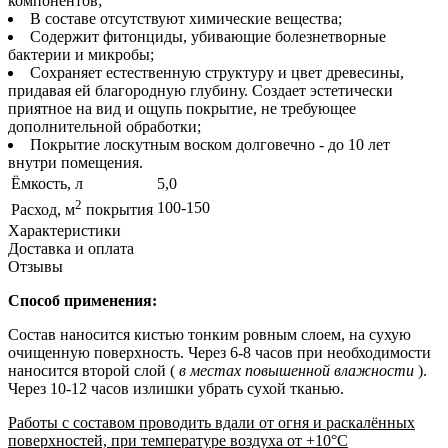
компонентов;
В составе отсутствуют химические вещества;
Содержит фитонциды, убивающие болезнетворные
бактерии и микробы;
Сохраняет естественную структуру и цвет древесины,
придавая ей благородную глубину. Создает эстетически
приятное на вид и ощупь покрытие, не требующее
дополнительной обработки;
Покрытие лоскутным воском долговечно - до 10 лет
внутри помещения.
Ёмкость, л
5,0
2
100-150
Расход, м
покрытия
Характеристики
Доставка и оплата
Отзывы
Способ применения:
Состав наносится кистью тонким ровным слоем, на сухую
очищенную поверхность. Через 6-8 часов при необходимости
наносится второй слой (
в местах повышенной влажности
).
Через 10-12 часов излишки убрать сухой тканью.
Работы с составом проводить вдали от огня и раскалённых
поверхностей, при температуре воздуха от +10°С