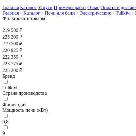
Главная
Каталог
Услуги
Примеры работ
О нас
Оплата и достав
Главная
Каталог
Печи для бани
Электрические
Tulikivi
Фильтровать товары
219 500 ₽
225 200
₽
219 500 ₽
220 925 ₽
222 350 ₽
223 775 ₽
225 200 ₽
Бренд
Tulikivi
Страна производства
Финляндия
Мощность печи (кВт)
6,8
9