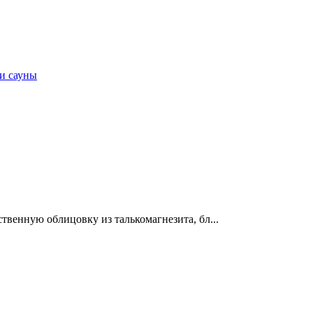
и сауны
венную облицовку из талькомагнезита, бл...