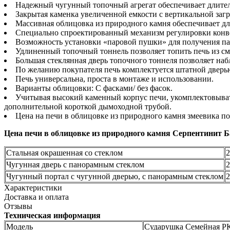
Надежный чугунный топочный агрегат обеспечивает длите
Закрытая каменка увеличенной емкости с вертикальной загр
Массивная облицовка из природного камня обеспечивает дл
Специально спроектированный механизм регулировки конв
Возможность установки «паровой пушки» для получения пар
Удлиненный топочный тоннель позволяет топить печь из с
Большая стеклянная дверь топочного тоннеля позволяет наб
По желанию покупателя печь комплектуется штатной дверь
Печь универсальна, проста в монтаже и использовании.
Варианты облицовки: С фасками/ без фасок.
Учитывая высокий каменный корпус печи, укомплектовыва
дополнительной короткой дымоходной трубой.
Цена на печи в облицовке из природного камня змеевика по
Цена печи в облицовке из природного камня Серпентинит Б
Стальная окрашенная со стеклом
2
Чугунная дверь с панорамным стеклом
2
Чугунный портал с чугунной дверью, с панорамным стеклом
2
Характеристики
Доставка и оплата
Отзывы
Техническая информация
Модель
Сударушка Семейная Р