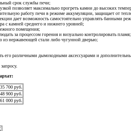
льный срок службы печи;
узкой позволяет максимально прогреть камни до высоких темпер
ительную работу печи в режиме аккумуляции, защищает от тепл
екции дает возможность самостоятельно управлять банными ре
а с камней среднего и нижнего уровней;
межного помещения;
людать за процессом горения и визуально контролировать пламя;
ю из нержавеющей стали либо чугунной дверью;
ть его различными дымоходными аксессуарами и дополнительн
 запросу.
архат:
35 700 руб.
48 900 руб.
61 000 руб.
К