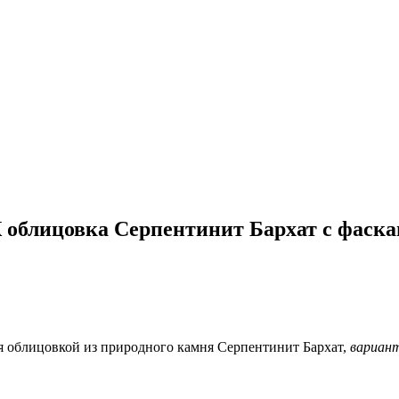
 облицовка Серпентинит Бархат с фаск
я облицовкой из природного камня Серпентинит Бархат,
вариант