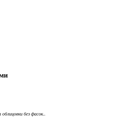
ами
 облицовки без фасок.
.