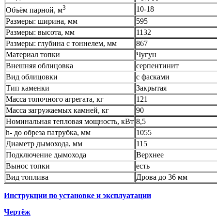
3
10-18
Объём парной, м
Размеры: ширина, мм
595
Размеры: высота, мм
1132
Размеры: глубина с тоннелем, мм
867
Материал топки
Чугун
Внешняя облицовка
серпентинит
Вид облицовки
с фасками
Тип каменки
Закрытая
Масса топочного агрегата, кг
121
Масса загружаемых камней, кг
90
Номинальная тепловая мощность, кВт
8,5
h- до обреза патрубка, мм
1055
Диаметр дымохода, мм
115
Подключение дымохода
Верхнее
Вынос топки
есть
Вид топлива
Дрова до 36 мм
Инструкции по установке и эксплуатации
Чертёж