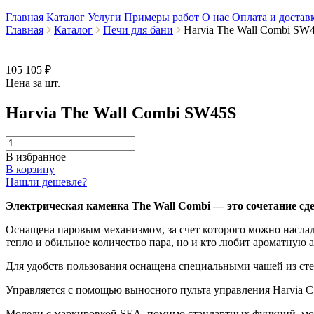
Главная
Каталог
Услуги
Примеры работ
О нас
Оплата и достав
Главная
Каталог
Печи для бани
Harvia The Wall Combi SW
105 105 ₽
Цена за шт.
Harvia The Wall Combi SW45S
В избранное
В корзину
Нашли дешевле?
Электрическая каменка The Wall Combi — это сочетание сде
Оснащенa паровым механизмом, за счет которого можно наслади
тепло и обильное количество пара, но и кто любит ароматную 
Для удобств пользования оснащена специальными чашей из сте
Управляется с помощью выносного пульта управления Harvia C
Модели с маркировкой SEA, помимо стандартных функций, могу