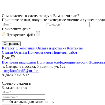
Сомневаетесь в смете, которую Вам насчитали?
Пришлите ее нам, получите экспертное мнение и лучшее пред
Прикрепите файл
Прикрепить файл
Каталог
О компании
Оплата и доставка
Контакты
Статьи
Отзывы
Примеры смет
Примеры работ
Все права защищены
Политика конфеденциальности
Пользоват
г. Самара, 9 просека, 5-я линия, уч. 122
stroykomfort63@mail.ru
8 (846) 990-03-12
Сделано руками в
Заказать звонок
*
– обязательны для заполнения.