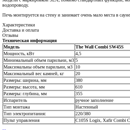
водопроводу.
Печь монтируется на стену и занимает очень мало места в сауне
Характеристики
Доставка и оплата
Отзывы
Техническая информация
Модель
The Wall Combi SW45S
Мощность, кВт
4,5
Минимальный объем парильни, м3
5
Максимальны объем парильни, м3
10
Максимальный вес камней, кг
20
Размеры: ширина, мм
380
Размеры: высота, мм
610
Размеры: глубина, мм
355
Испаритель
ручное заполнение
Тип монтажа
Настенный
Тип электропитания:
220/380
Пульт управления
C105S Logix, Xafir Combi