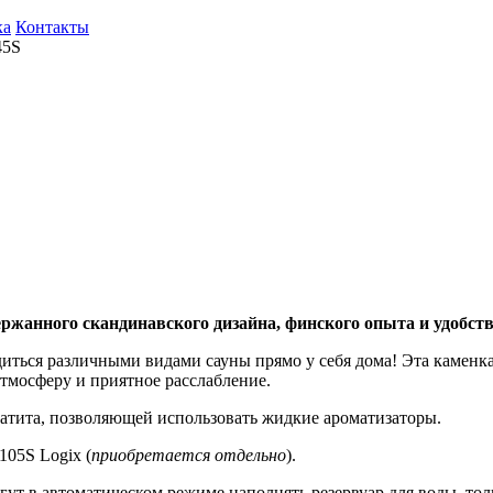
ка
Контакты
45S
ржанного скандинавского дизайна, финского опыта и удобств
ться различными видами сауны прямо у себя дома! Эта каменка 
атмосферу и приятное расслабление.
атита, позволяющей использовать жидкие ароматизаторы.
105S Logix (
приобретается отдельно
).
т в автоматическом режиме наполнять резервуар для воды, тол