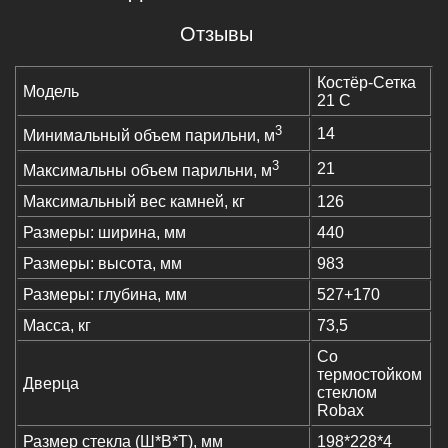
Отзывы
Костёр-Сетка
Модель
21 С
3
14
Минимальный объем парильни, м
3
21
Максимальны объем парильни, м
Максимальный вес камней, кг
126
Размеры: ширина, мм
440
Размеры: высота, мм
983
Размеры: глубина, мм
527+170
Масса, кг
73,5
Со
термостойком
Дверца
стеклом
Robax
Размер стекла (Ш*В*Т), мм
198*228*4