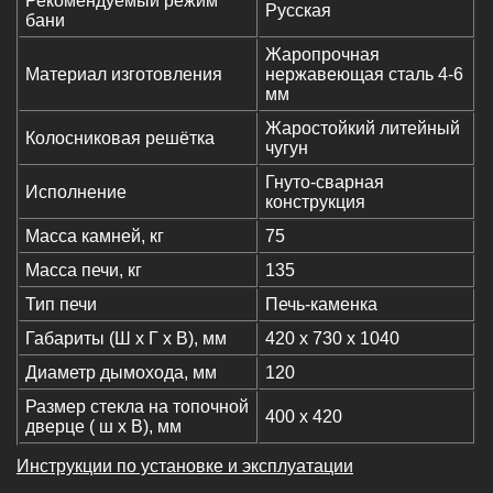
Рекомендуемый режим
Русская
бани
Жаропрочная
Материал изготовления
нержавеющая сталь 4-6
мм
Жаростойкий литейный
Колосниковая решётка
чугун
Гнуто-сварная
Исполнение
конструкция
Масса камней, кг
75
Масса печи, кг
135
Тип печи
Печь-каменка
Габариты (Ш х Г х В), мм
420 х 730 х 1040
Диаметр дымохода, мм
120
Размер стекла на топочной
400 х 420
дверце ( ш х В), мм
Инструкции по установке и эксплуатации