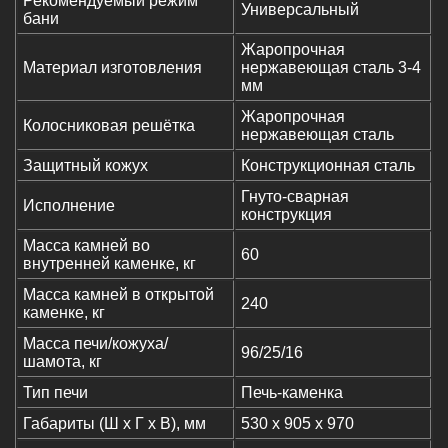
Рекомендуемый режим
Универсальный
бани
Жаропрочная
Материал изготовления
нержавеющая сталь 3-4
мм
Жаропрочная
Колосниковая решётка
нержавеющая сталь
Защитный кожух
Конструкционная сталь
Гнуто-сварная
Исполнение
конструкция
Масса камней во
60
внутренней каменке, кг
Масса камней в открытой
240
каменке, кг
Масса печи/кожуха/
96/25/16
шамота, кг
Тип печи
Печь-каменка
Габариты (Ш х Г х В), мм
530 х 905 х 970