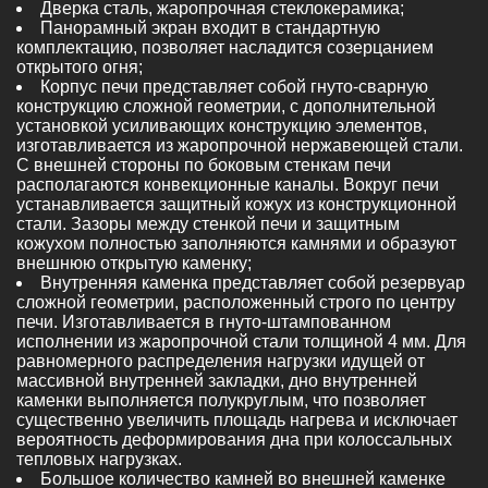
Дверка сталь, жаропрочная стеклокерамика;
Панорамный экран входит в стандартную
комплектацию, позволяет насладится созерцанием
открытого огня;
Корпус печи представляет собой гнуто-сварную
конструкцию сложной геометрии, с дополнительной
установкой усиливающих конструкцию элементов,
изготавливается из жаропрочной нержавеющей стали.
С внешней стороны по боковым стенкам печи
располагаются конвекционные каналы. Вокруг печи
устанавливается защитный кожух из конструкционной
стали. Зазоры между стенкой печи и защитным
кожухом полностью заполняются камнями и образуют
внешнюю открытую каменку;
Внутренняя каменка представляет собой резервуар
сложной геометрии, расположенный строго по центру
печи. Изготавливается в гнуто-штампованном
исполнении из жаропрочной стали толщиной 4 мм. Для
равномерного распределения нагрузки идущей от
массивной внутренней закладки, дно внутренней
каменки выполняется полукруглым, что позволяет
существенно увеличить площадь нагрева и исключает
вероятность деформирования дна при колоссальных
тепловых нагрузках.
Большое количество камней во внешней каменке