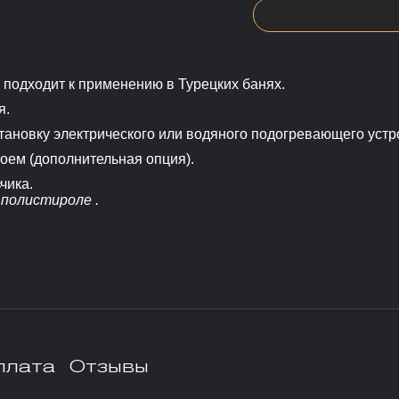
 подходит к применению в Турецких банях.
я.
ановку электрического или водяного подогревающего устро
оем (
дополнительная опция)
.
чика.
полистироле .
плата
Отзывы