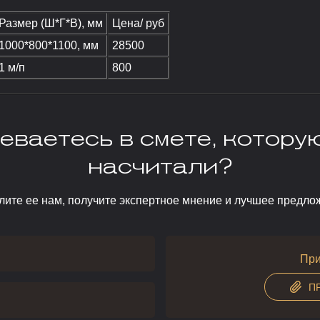
Размер (Ш*Г*В), мм
Цена/ руб
1000*800*1100, мм
28500
1 м/п
800
еваетесь в смете, котору
насчитали?
ите ее нам, получите экспертное мнение и лучшее предло
При
П