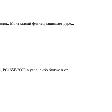
полок. Монтажный фланец защищает дере...
 PC165E/200E в угол, либо близко к ст...