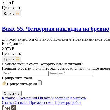
2 118 ₽
Цена за шт.
Купить
Basic 55. Четверная накладка на бревно
Для компактного и стильного монтажачетырех механизмов розе
В избранное
2 973 ₽
Цена за шт.
Купить
Сомневаетесь в смете, которую Вам насчитали?
Пришлите ее нам, получите экспертное мнение и лучшее пред
Прикрепите файл
Прикрепить файл
Каталог
О компании
Оплата и доставка
Контакты
Статьи
Отзывы
Примеры смет
Примеры работ