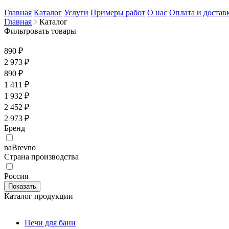
Главная
Каталог
Услуги
Примеры работ
О нас
Оплата и достав
Главная
Каталог
Фильтровать товары
890 ₽
2 973
₽
890 ₽
1 411 ₽
1 932 ₽
2 452 ₽
2 973 ₽
Бренд
naBrevno
Страна производства
Россия
Каталог продукции
Печи для бани