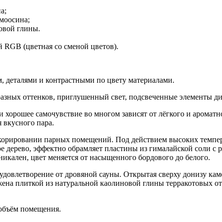
а;
моосина;
овой глины.
й RGB (цветная со сменой цветов).
м, деталями и контрастными по цвету материалами.
разных оттенков, приглушенный свет, подсвеченные элементы ди
и хорошее самочувствие во многом зависят от лёгкого и ароматно
 вкусного пара.
екорировании парных помещений. Под действием высоких темпера
е дерево, эффектно обрамляет пластины из гималайской соли с 
никален, цвет меняется от насыщенного бордового до белого.
 удовлетворение от дровяной сауны. Открытая сверху донизу кам
жена плиткой из натуральной каолиновой глины терракотовых от
 объём помещения.