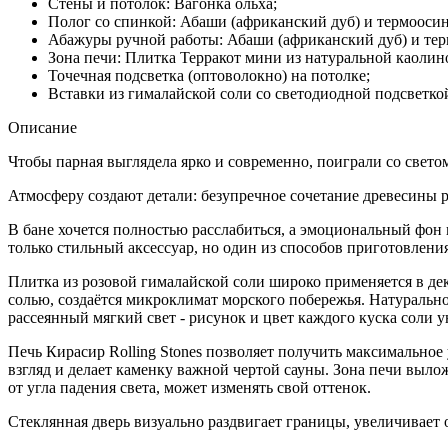
Cтены и потолок: Вагонка ольха;
Полог со спинкой: Абаши (африканский дуб) и термоосин
Абажуры ручной работы: Абаши (африканский дуб) и тер
Зона печи: Плитка Терракот мини из натуральной каолин
Точечная подсветка (оптоволокно) на потолке;
Вставки из гималайской соли со светодиодной подсветко
Описание
Чтобы парная выглядела ярко и современно, поиграли со свето
Атмосферу создают детали: безупречное сочетание древесины 
В бане хочется полностью расслабиться, а эмоциональный фон 
только стильный аксессуар, но один из способов приготовления
Плитка из розовой гималайской соли широко применяется в д
солью, создаётся микроклимат морского побережья. Натурально
рассеянный мягкий свет - рисунок и цвет каждого куска соли у
Печь Кирасир Rolling Stones позволяет получить максимальное
взгляд и делает каменку важной чертой сауны. Зона печи выло
от угла падения света, может изменять свой оттенок.
Cтеклянная дверь визуально раздвигает границы, увеличивает