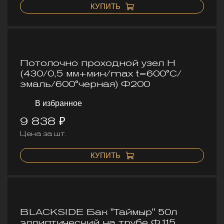
КУПИТЬ
Потолочно проходной узел Н
(430/0,5 мм+мин/max t=600°C/
эмаль/600°черная) Ф200
В избранное
9 838 ₽
Цена за шт.
КУПИТЬ
BLACKSIDE Бак "Таймыр" 50л
эллиптический на трубе Ф115